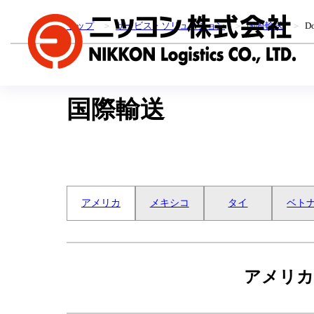
トップ
＞
サービス・ソリューション
＞
国際輸送
＞
D
国際輸送
アメリカ
メキシコ
タイ
ベト
アメリカ / U