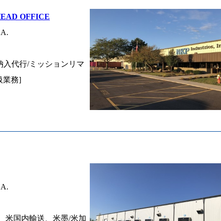
HEAD OFFICE
.A.
/納入代行/ミッションリマ
業務]
.A.
、米国内輸送、米墨/米加