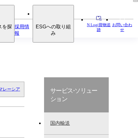
N Logi貨物追
お問い合わ
スを探
採用情
ESGへの取り組
跡
せ
報
み
マレーシア
サービ
ス・
ソリュー
ション
国内輸送