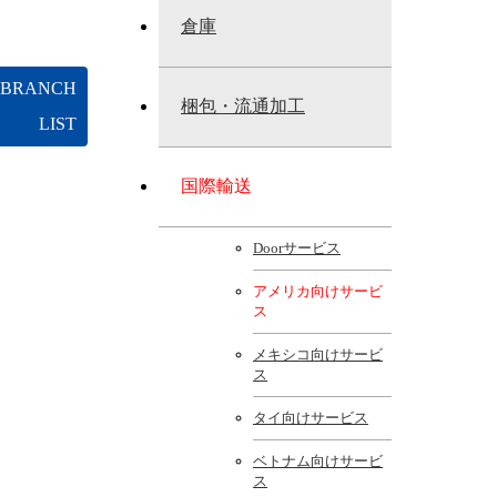
倉庫
p BRANCH
梱包・流通加工
LIST
国際輸送
Doorサービス
アメリカ向けサービ
ス
メキシコ向けサービ
ス
タイ向けサービス
ベトナム向けサービ
ス