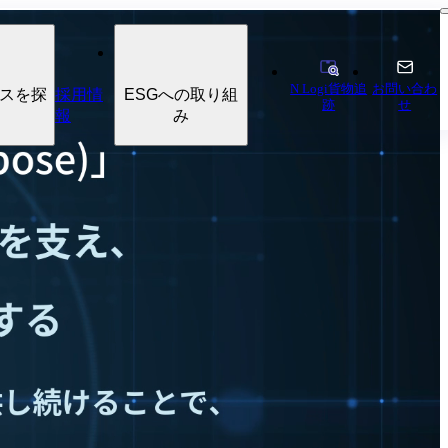
N Logi貨物追
お問い合わ
スを探
採用情
ESGへの取り組
跡
せ
報
み