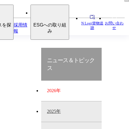
N Logi貨物追
お問い合わ
スを探
採用情
ESGへの取り組
跡
せ
報
み
ニュース＆トピック
ス
2026年
2025年