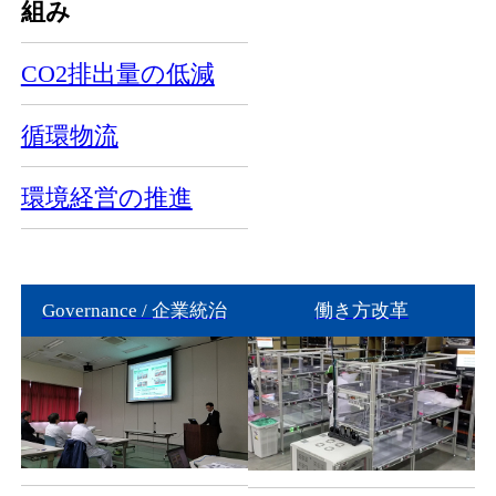
組み
CO2排出量の低減
循環物流
環境経営の推進
Governance / 企業統治
働き方改革