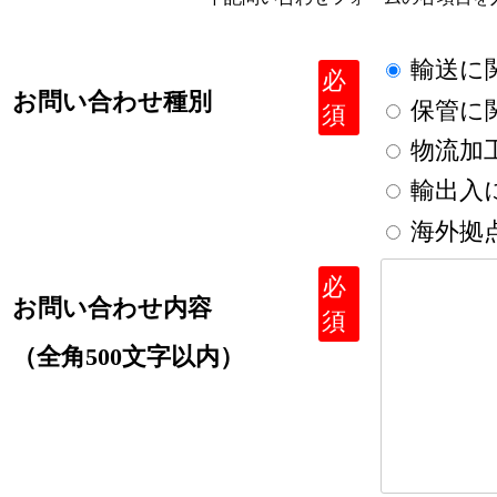
輸送に
必
お問い合わせ種別
保管に
須
物流加
輸出入
海外拠
必
お問い合わせ内容
須
（全角500文字以内）