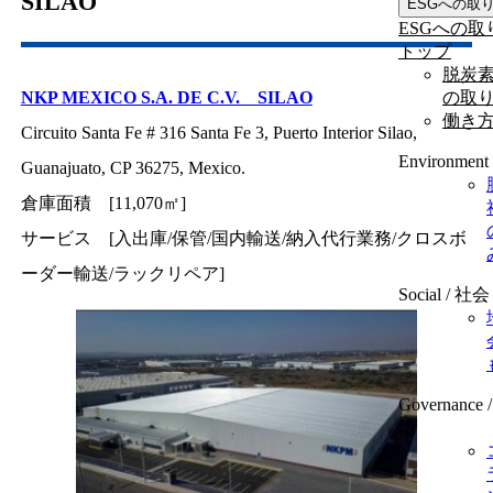
SILAO
ESGへの取
ESGへの取
トップ
脱炭
の取
NKP MEXICO S.A. DE C.V. SILAO
働き
Circuito Santa Fe # 316 Santa Fe 3, Puerto Interior Silao,
Environmen
Guanajuato, CP 36275, Mexico.
倉庫面積 [11,070㎡]
サービス [入出庫/保管/国内輸送/納入代行業務/クロスボ
ーダー輸送/ラックリペア]
Social / 社会
Governance
治