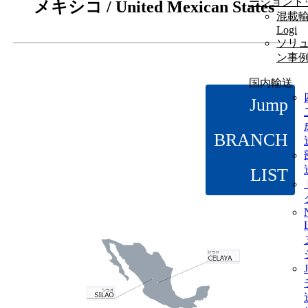
ーショント
メキシコ / United Mexican States
混載輸
Logi
ソリ
ン事
国内輸送
Jump
BRANCH
LIST