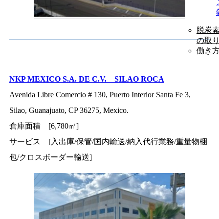
脱炭
の取
働き
NKP MEXICO S.A. DE C.V. SILAO ROCA
Avenida Libre Comercio # 130, Puerto Interior Santa Fe 3,
Silao, Guanajuato, CP 36275, Mexico.
倉庫面積 [6,780㎡]
サービス [入出庫/保管/国内輸送/納入代行業務/重量物梱
包/クロスボーダー輸送]