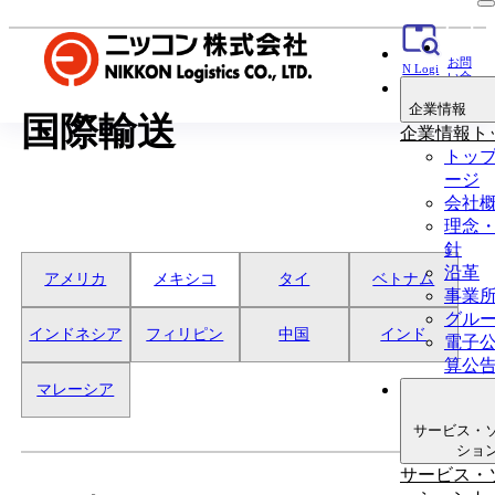
お問
N Logi
い合
貨物追
わせ
跡
企業情報
国際輸送
企業情報ト
トッ
ージ
会社
理念
針
沿革
アメリカ
メキシコ
タイ
ベトナム
事業
グル
インドネシア
フィリピン
中国
インド
電子
算公
マレーシア
サービス・
ショ
サービス・