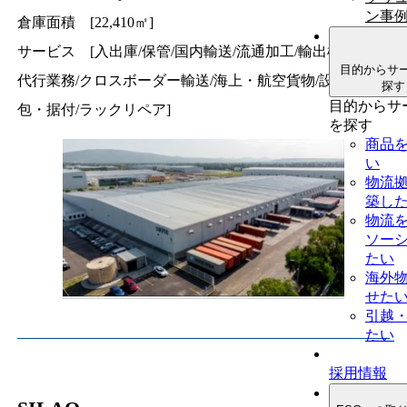
ン事
倉庫面積 [22,410㎡]
サービス [入出庫/保管/国内輸送/流通加工/輸出梱包/納入
目的からサ
代行業務/クロスボーダー輸送/海上・航空貨物/設備梱
探す
目的からサ
包・据付/ラックリペア]
を探す
商品
い
物流
築し
物流
ソー
たい
海外
せた
引越
たい
採用情報