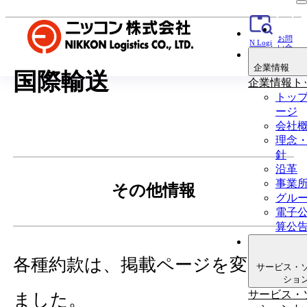
お問
N Logi
い合
貨物追
わせ
跡
企業情報
国際輸送
企業情報ト
トッ
ージ
会社
理念
針
沿革
事業
その他情報
グル
電子
算公
各種約款は、掲載ページを変更し
サービス・
ショ
サービス・
ました。