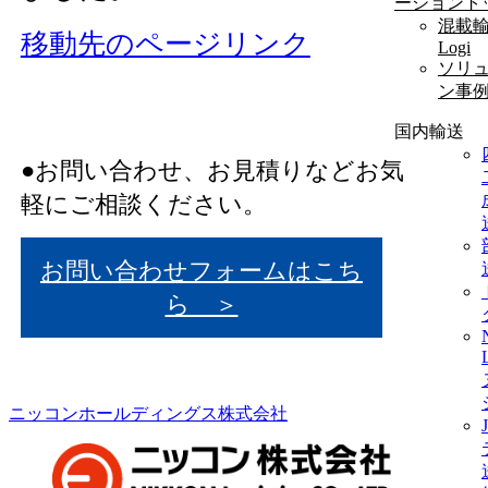
ーショント
混載輸
移動先のページリンク
Logi
ソリ
ン事
国内輸送
●お問い合わせ、お見積りなどお気
軽にご相談ください。
お問い合わせフォームはこち
ら ＞
ニッコンホールディングス株式会社