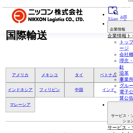
お問
N Logi
い合
貨物追
わせ
跡
企業情報
国際輸送
企業情報ト
トッ
ージ
会社
理念
針
沿革
アメリカ
メキシコ
タイ
ベトナム
事業
グル
インドネシア
フィリピン
中国
インド
電子
算公
マレーシア
サービス・
ショ
サービス・