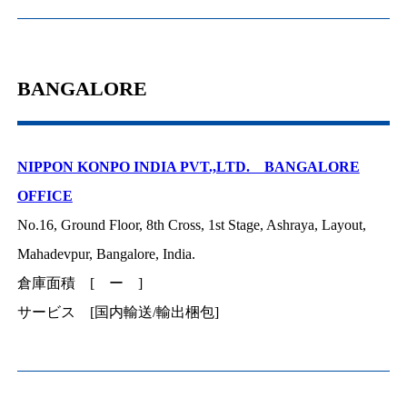
BANGALORE
NIPPON KONPO INDIA PVT.,LTD. BANGALORE
OFFICE
No.16, Ground Floor, 8th Cross, 1st Stage, Ashraya, Layout,
Mahadevpur, Bangalore, India.
倉庫面積 [ ー ]
サービス [国内輸送/輸出梱包]