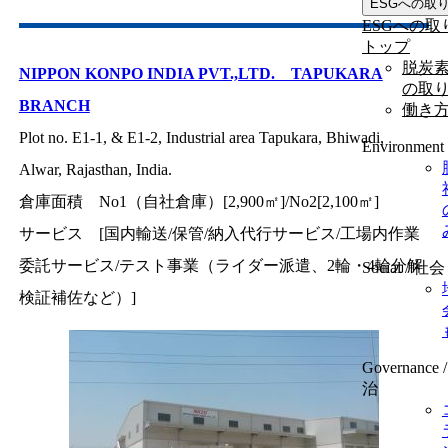
ESGへの取
ESGへの取
トップ
脱炭
NIPPON KONPO INDIA PVT.,LTD. TAPUKARA
の取
BRANCH
働き
Plot no. E1-1, & E1-2, Industrial area Tapukara, Bhiwadi,
Environmen
Alwar, Rajasthan, India.
倉庫面積 No1（自社倉庫）[2,900㎡]/No2[2,100㎡]
サービス [国内輸送/保管/納入代行サービス/工場内作業
委託サービス/テスト事業（ライダー派遣、2輪・4輪分解
Social / 社会
検証補佐など）]
Governance
治