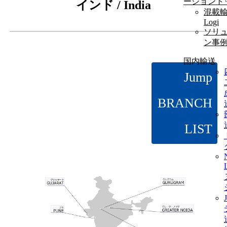
ーショント
インド / India
混載輸
Logi
ソリ
ン事
国内輸送
Jump
BRANCH
LIST