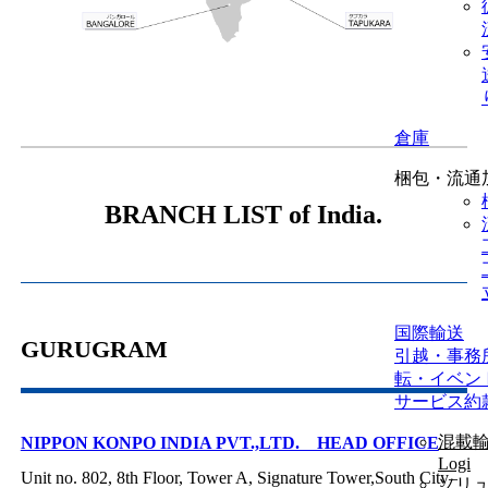
倉庫
梱包・流通
BRANCH LIST of India.
国際輸送
GURUGRAM
引越・事務
転・イベン
サービス約
混載輸
NIPPON KONPO INDIA PVT.,LTD. HEAD OFFICE
Logi
Unit no. 802, 8th Floor, Tower A, Signature Tower,South City–
ソリ