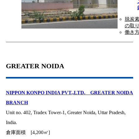
脱炭
の取
働き
GREATER NOIDA
NIPPON KONPO INDIA PVT.,LTD. GREATER NOIDA
BRANCH
Unit no. 402, Tradex Tower-1, Greater Noida, Uttar Pradesh,
India.
倉庫面積 [4,200㎡]