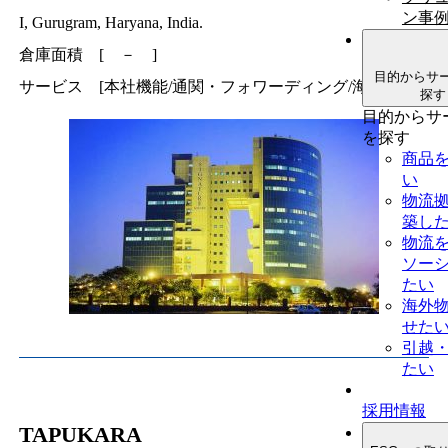
ン事
I, Gurugram, Haryana, India.
倉庫面積 [ － ]
目的からサ
サービス [本社機能/通関・フォワーディング/海外引越]
探す
目的からサ
を探す
商品
い
物流
築し
物流
ソー
たい
海外
せた
引越
たい
採用情報
TAPUKARA