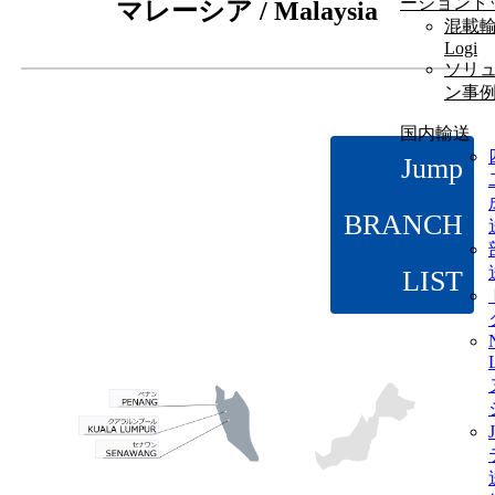
ーショント
マレーシア / Malaysia
混載輸
Logi
ソリ
ン事
国内輸送
Jump
BRANCH
LIST