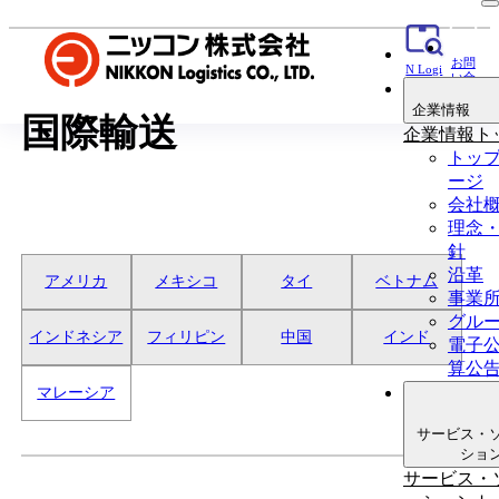
お問
N Logi
い合
貨物追
わせ
跡
企業情報
国際輸送
企業情報ト
トッ
ージ
会社
理念
針
沿革
アメリカ
メキシコ
タイ
ベトナム
事業
グル
インドネシア
フィリピン
中国
インド
電子
算公
マレーシア
サービス・
ショ
サービス・