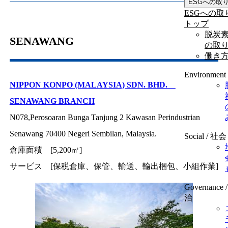
ESGへの取
ESGへの取
トップ
脱炭
SENAWANG
の取
働き
Environmen
NIPPON KONPO (MALAYSIA) SDN. BHD.
SENAWANG BRANCH
N078,Perosoaran Bunga Tanjung 2 Kawasan Perindustrian
Senawang 70400 Negeri Sembilan, Malaysia.
Social / 社会
倉庫面積 [5,200㎡]
サービス [保税倉庫、保管、輸送、輸出梱包、小組作業]
Governance
治