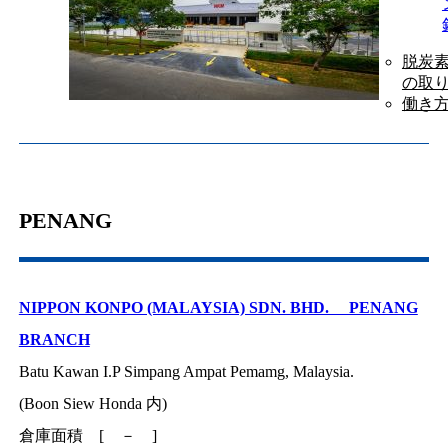
脱炭
の取
働き
PENANG
NIPPON KONPO (MALAYSIA) SDN. BHD. PENANG
BRANCH
Batu Kawan I.P Simpang Ampat Pemamg, Malaysia.
(Boon Siew Honda 内)
倉庫面積 [ － ]