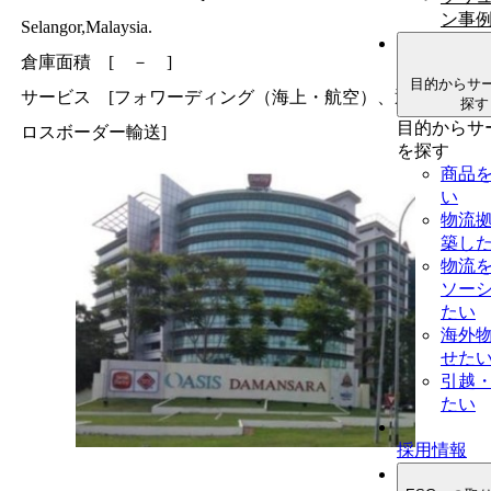
ン事
Selangor,Malaysia.
倉庫面積 [ － ]
目的からサ
サービス [フォワーディング（海上・航空）、通関、ク
探す
目的からサ
ロスボーダー輸送]
を探す
商品
い
物流
築し
物流
ソー
たい
海外
せた
引越
たい
採用情報