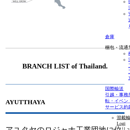
倉庫
梱包・流通
BRANCH LIST of Thailand.
国際輸送
引越・事務
転・イベン
AYUTTHAYA
サービス約
混載輸
Logi
アユタヤのロジャナ工業団地に位
ソリ