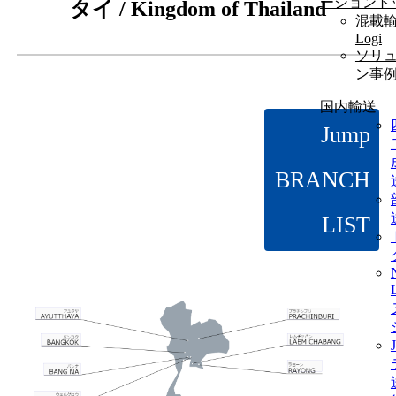
ーショント
タイ / Kingdom of Thailand
混載輸
Logi
ソリ
ン事
国内輸送
Jump
BRANCH
LIST