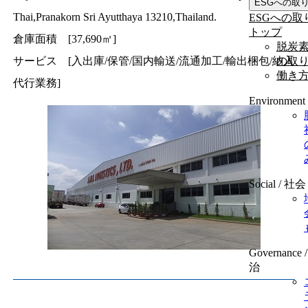
ESGへの取
Thai,Pranakorn Sri Ayutthaya 13210,Thailand.
ESGへの取
トップ
倉庫面積 [37,690㎡]
脱炭
の取
サービス [入出庫/保管/国内輸送/流通加工/輸出梱包/納入
働き
代行業務]
Environmen
Social / 社会
Governance
治