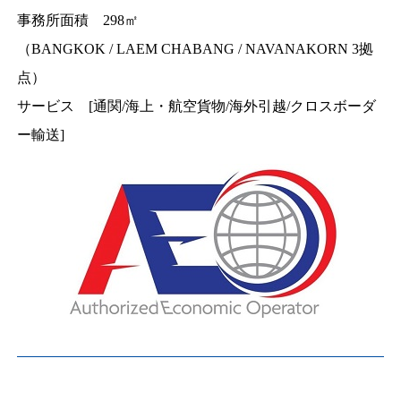
事務所面積 298㎡
（BANGKOK / LAEM CHABANG / NAVANAKORN 3拠
点）
サービス [通関/海上・航空貨物/海外引越/クロスボーダ
ー輸送]