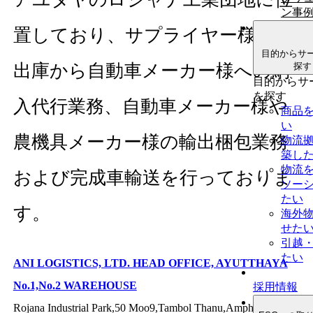
ン事
置しており、サプライヤー様の入
目的からサ
探す
出庫から自動車メーカー様への納
目的からサ
を探す
入代行業務、自動車メーカー様や
商品
い
農機具メーカー様の輸出梱包業務
物流
築し
物流
および完成車輸送を行っておりま
ソー
たい
す。
海外
せた
引越
たい
ANI LOGISTICS, LTD. HEAD OFFICE, AYUTTHAYA
No.1,No.2 WAREHOUSE
採用情報
Rojana Industrial Park,50 Moo9,Tambol Thanu,Amphur U-