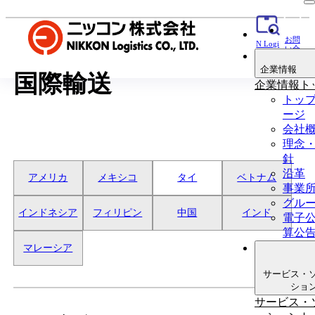
お問
N Logi
い合
貨物追
わせ
跡
企業情報
国際輸送
企業情報ト
トッ
ージ
会社
理念
針
沿革
アメリカ
メキシコ
タイ
ベトナム
事業
グル
インドネシア
フィリピン
中国
インド
電子
算公
マレーシア
サービス・
ショ
サービス・