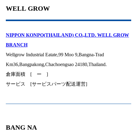
WELL GROW
NIPPON KONPO(THAILAND) CO.,LTD. WELL GROW
BRANCH
Wellgrow Industrial Eatate,99 Moo 9,Bangna-Trad
Km36,Bangpakong,Chachoengsao 24180,Thailand.
倉庫面積 [ ー ]
サービス [サービスパーツ配送運営]
BANG NA