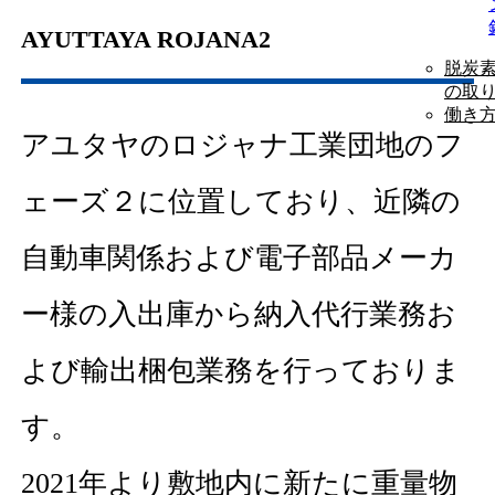
AYUTTAYA ROJANA2
脱炭
の取
働き
アユタヤのロジャナ工業団地のフ
ェーズ２に位置しており、近隣の
自動車関係および電子部品メーカ
ー様の入出庫から納入代行業務お
よび輸出梱包業務を行っておりま
す。
2021年より敷地内に新たに重量物